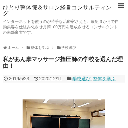
ひとり整体院＆サロン経営コンサルティン
グ
インターネットを使うのが苦手な治療家さえも、最短３か月で自
動集客を仕組み化させ月商100万円を達成させるコンサルタント
の南部良太です。
ホーム
整体を学ぶ
学校選び
私があん摩マッサージ指圧師の学校を選んだ理
由！
2019/5/23
2020/12/11
学校選び
,
整体を学ぶ