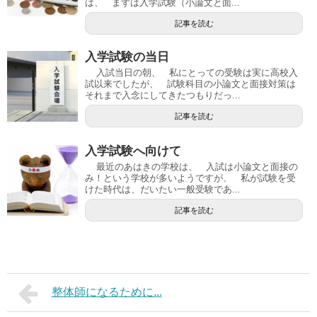
は、 まずは入学試験（小論文と面...
記事を読む
入学試験の当日
入試当日の朝、 私にとっての受験は実に高校入
試以来でしたが、 試験科目の小論文と面接対策は
それまで入念にしてきたつもりだっ...
記事を読む
入学試験へ向けて
最近のあはきの学校は、 入試は小論文と面接の
み！という学校が多いようですが、 私が試験を受
けた時代は、だいたい一般受験であ...
記事を読む
整体師になるために...