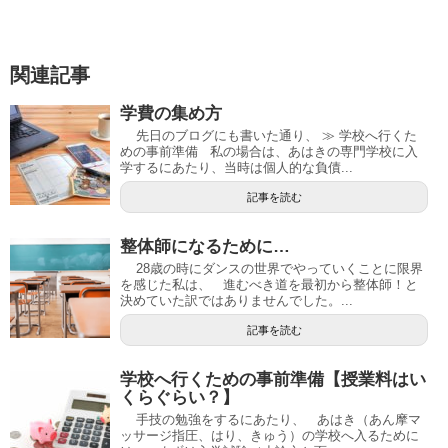
関連記事
学費の集め方
先日のブログにも書いた通り、 ≫ 学校へ行くた
めの事前準備 私の場合は、あはきの専門学校に入
学するにあたり、当時は個人的な負債...
記事を読む
整体師になるために…
28歳の時にダンスの世界でやっていくことに限界
を感じた私は、 進むべき道を最初から整体師！と
決めていた訳ではありませんでした。...
記事を読む
学校へ行くための事前準備【授業料はい
くらぐらい？】
手技の勉強をするにあたり、 あはき（あん摩マ
ッサージ指圧、はり、きゅう）の学校へ入るために