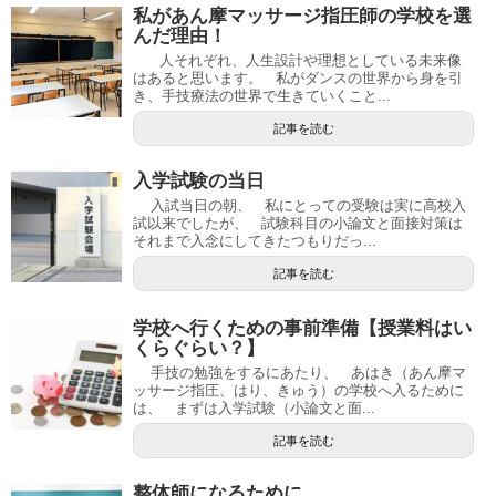
私があん摩マッサージ指圧師の学校を選
んだ理由！
人それぞれ、人生設計や理想としている未来像
はあると思います。 私がダンスの世界から身を引
き、手技療法の世界で生きていくこと...
記事を読む
入学試験の当日
入試当日の朝、 私にとっての受験は実に高校入
試以来でしたが、 試験科目の小論文と面接対策は
それまで入念にしてきたつもりだっ...
記事を読む
学校へ行くための事前準備【授業料はい
くらぐらい？】
手技の勉強をするにあたり、 あはき（あん摩マ
ッサージ指圧、はり、きゅう）の学校へ入るために
は、 まずは入学試験（小論文と面...
記事を読む
整体師になるために…