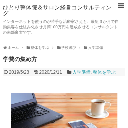
ひとり整体院＆サロン経営コンサルティン
グ
インターネットを使うのが苦手な治療家さえも、最短３か月で自
動集客を仕組み化させ月商100万円を達成させるコンサルタント
の南部良太です。
ホーム
整体を学ぶ
学校選び
入学準備
学費の集め方
2019/5/23
2020/12/11
入学準備
,
整体を学ぶ